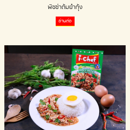
พิซซ่าต้มยำกุ้ง
อ่านต่อ