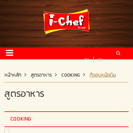
หน้าหลัก
ผลิตภัณฑ์
สูตรอาหาร
ข่าวสารและกิจกรรม
|
TH
EN
ติดต่อเรา
หน้าหลัก
สูตรอาหาร
COOKING
กุ้งอบหม้อดิน
สูตรอาหาร
ผู้จัดจำหน่าย
สมัครงาน
COOKING
แผนผังเว็บไซต์