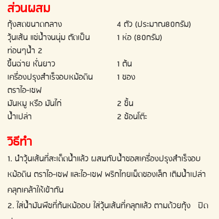
ส่วนผสม
กุ้งสดขนาดกลาง
4 ตัว (ประมาณ80กรัม)
วุ้นเส้น แช่น้ำจนนุ่ม ตัดเป็น
1 ห่อ (80กรัม)
ท่อนๆน้ำ 2
ขึ้นฉ่าย หั่นยาว
1 ต้น
เครื่องปรุงสำเร็จอบหม้อดิน
1 ซอง
ตราไอ-เชฟ
มันหมู หรือ มันไก่
2 ชิ้น
น้ำเปล่า
2 ช้อนโต๊ะ
วิธีทำ
1. นำวุ้นเส้นที่สะเด็ดน้ำแล้ว ผสมกับน้ำซอสเครื่องปรุงสำเร็จอบ
หม้อดิน ตราไอ-เชฟ และไอ-เชฟ พริกไทยเม็ดซองเล็ก เติมน้ำเปล่า
คลุกเคล้าให้เข้ากัน
2. ใส่น้ำมันพืชที่ก้นหม้ออบ ใส่วุ้นเส้นที่คลุกแล้ว ตามด้วยกุ้ง ปิด